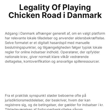
Legality Of Playing
Chicken Road i Danmark
Adgang i Danmark afhænger generelt af, om en valgt platform
har relevante lokale tilladelser og anvender aldersbekræftelse.
Selve formatet er et digitalt hasardspil med manuelle
beslutningspunkter, og tilgængeligheden følger typisk lokale
regler for online indsatser indhold. Operatører, der opfylder
nationale krav, giver normalt klare vilkår vedrørende
deltagelse, kontoverifikation og ansvarlige spilleressourcer.
Fra et praktisk synspunkt støder beboerne ofte på
jurisdiktionsmeddelelser, der beskriver, hvem der kan
registrere sig, og de betingelser, der gælder for indsatser i kr.
Tilstedeværelsen af forbrugerbeskyttelse såsom