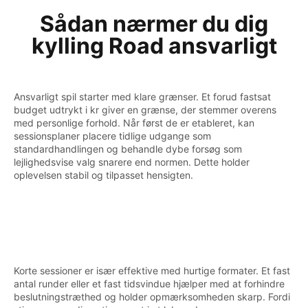
Sådan nærmer du dig
kylling Road ansvarligt
Ansvarligt spil starter med klare grænser. Et forud fastsat
budget udtrykt i kr giver en grænse, der stemmer overens
med personlige forhold. Når først de er etableret, kan
sessionsplaner placere tidlige udgange som
standardhandlingen og behandle dybe forsøg som
lejlighedsvise valg snarere end normen. Dette holder
oplevelsen stabil og tilpasset hensigten.
Korte sessioner er især effektive med hurtige formater. Et fast
antal runder eller et fast tidsvindue hjælper med at forhindre
beslutningstræthed og holder opmærksomheden skarp. Fordi