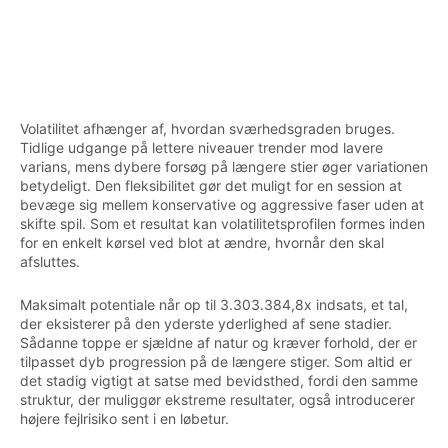
Volatilitet afhænger af, hvordan sværhedsgraden bruges.
Tidlige udgange på lettere niveauer trender mod lavere
varians, mens dybere forsøg på længere stier øger variationen
betydeligt. Den fleksibilitet gør det muligt for en session at
bevæge sig mellem konservative og aggressive faser uden at
skifte spil. Som et resultat kan volatilitetsprofilen formes inden
for en enkelt kørsel ved blot at ændre, hvornår den skal
afsluttes.
Maksimalt potentiale når op til 3.303.384,8x indsats, et tal,
der eksisterer på den yderste yderlighed af sene stadier.
Sådanne toppe er sjældne af natur og kræver forhold, der er
tilpasset dyb progression på de længere stiger. Som altid er
det stadig vigtigt at satse med bevidsthed, fordi den samme
struktur, der muliggør ekstreme resultater, også introducerer
højere fejlrisiko sent i en løbetur.