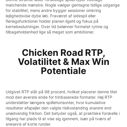
matchende mønstre. Nogle vælger gentagne tidlige udgange
for stabilitet, mens andre bygger sessioner omkring
lejlighedsvise dybe løb. Fraværet af sidespil eller
flerlagsfunktioner holder planen ligetil og fokus på
kernebeslutninger. Over tid belønner formatet rytme og
tilbageholdenhed lige så meget som ambitioner.
Chicken Road RTP,
Volatilitet & Max Win
Potentiale
Udgivet RTP står på 98 procent, hvilket placerer denne titel
mod den øverste ende for trinbaserede formater. Høj RTP
understøtter længere spillehorisonter, hvor kumulative
resultater afspejler den valgte risikostanding snarere end
unødvendig friktion. Det betyder også, at praktiske forskelle i
tilgang har plads til at vise sig igennem, især på tværs af
snesevis af korte runder.