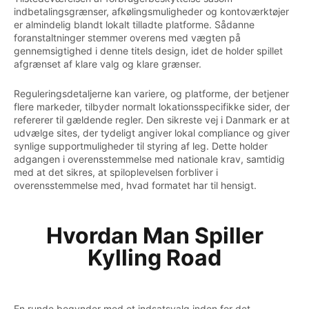
indbetalingsgrænser, afkølingsmuligheder og kontoværktøjer
er almindelig blandt lokalt tilladte platforme. Sådanne
foranstaltninger stemmer overens med vægten på
gennemsigtighed i denne titels design, idet de holder spillet
afgrænset af klare valg og klare grænser.
Reguleringsdetaljerne kan variere, og platforme, der betjener
flere markeder, tilbyder normalt lokationsspecifikke sider, der
refererer til gældende regler. Den sikreste vej i Danmark er at
udvælge sites, der tydeligt angiver lokal compliance og giver
synlige supportmuligheder til styring af leg. Dette holder
adgangen i overensstemmelse med nationale krav, samtidig
med at det sikres, at spiloplevelsen forbliver i
overensstemmelse med, hvad formatet har til hensigt.
Hvordan Man Spiller
Kylling Road
En runde begynder med et indsatsvalg inden for det