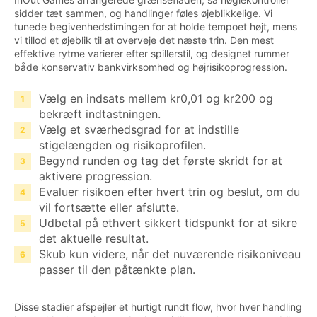
sidder tæt sammen, og handlinger føles øjeblikkelige. Vi
tunede begivenhedstimingen for at holde tempoet højt, mens
vi tillod et øjeblik til at overveje det næste trin. Den mest
effektive rytme varierer efter spillerstil, og designet rummer
både konservativ bankvirksomhed og højrisikoprogression.
Vælg en indsats mellem kr0,01 og kr200 og
bekræft indtastningen.
Vælg et sværhedsgrad for at indstille
stigelængden og risikoprofilen.
Begynd runden og tag det første skridt for at
aktivere progression.
Evaluer risikoen efter hvert trin og beslut, om du
vil fortsætte eller afslutte.
Udbetal på ethvert sikkert tidspunkt for at sikre
det aktuelle resultat.
Skub kun videre, når det nuværende risikoniveau
passer til den påtænkte plan.
Disse stadier afspejler et hurtigt rundt flow, hvor hver handling