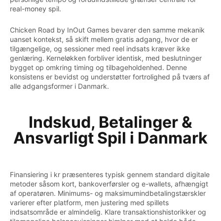
real-money spil.
Chicken Road by InOut Games bevarer den samme mekanik
uanset kontekst, så skift mellem gratis adgang, hvor de er
tilgængelige, og sessioner med reel indsats kræver ikke
genlæring. Kerneløkken forbliver identisk, med beslutninger
bygget op omkring timing og tilbageholdenhed. Denne
konsistens er bevidst og understøtter fortrolighed på tværs af
alle adgangsformer i Danmark.
Indskud, Betalinger &
Ansvarligt Spil i Danmark
Finansiering i kr præsenteres typisk gennem standard digitale
metoder såsom kort, bankoverførsler og e-wallets, afhængigt
af operatøren. Minimums- og maksimumindbetalingstærskler
varierer efter platform, men justering med spillets
indsatsområde er almindelig. Klare transaktionshistorikker og