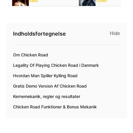
58kr
159kr
Indholdsfortegnelse
Hide
Om Chicken Road
Legality Of Playing Chicken Road i Danmark
Hvordan Man Spiller Kylling Road
Gratis Demo Version Af Chicken Road
Kernemekanik, regler og resultater
Chicken Road Funktioner & Bonus Mekanik
Chicken Road RTP, Volatilitet & Max Win Potentiale
Sådan nærmer du dig kylling Road ansvarligt