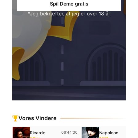
Spil Demo gratis
*Jeg bekræfter, at jeg er over 18 år
Vores Vindere
Ricardo
06:44:30
Napoleon
06: